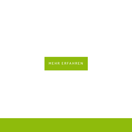
international
prämierte
Qualitätsprodukt
MEHR ERFAHREN